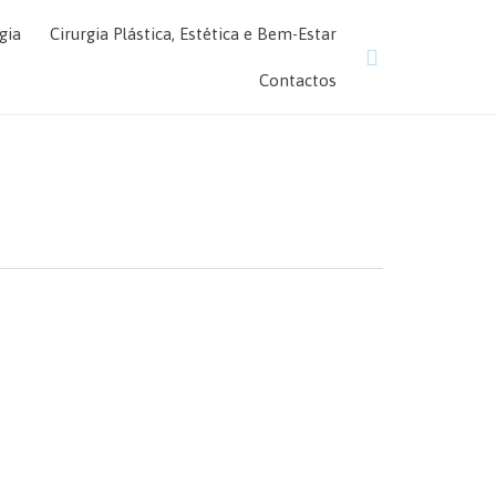
Skip
gia
Cirurgia Plástica, Estética e Bem-Estar
to

content
Contactos