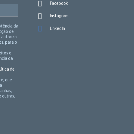

Facebook

Instagram
stência da

LinkedIn
ecção de
e autorizo
s, para o
itos e
ncia da
lítica de
te, que
 a
panhas,
 outras.