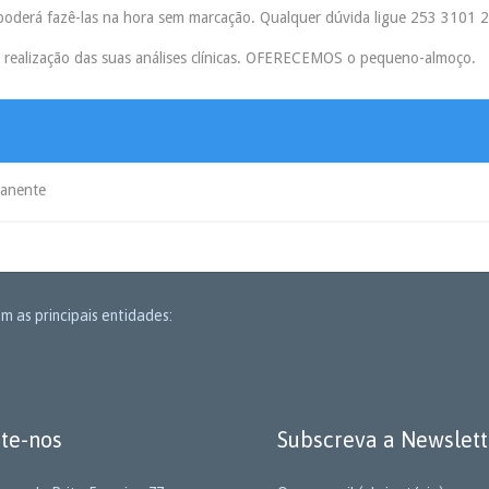
, poderá fazê-las na hora sem marcação. Qualquer dúvida ligue 253 3101 
a realização das suas análises clínicas. OFERECEMOS o pequeno-almoço.
manente
m as principais entidades:
te-nos
Subscreva a Newslett