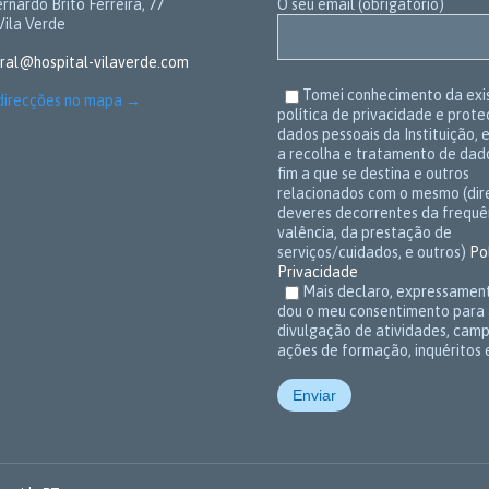
rnardo Brito Ferreira, 77
O seu email (obrigatório)
Vila Verde
ral@hospital-vilaverde.com
Tomei conhecimento da exi
direcções no mapa
→
política de privacidade e prot
dados pessoais da Instituição, 
a recolha e tratamento de dado
fim a que se destina e outros
relacionados com o mesmo (dire
deveres decorrentes da frequê
valência, da prestação de
serviços/cuidados, e outros)
Po
Privacidade
Mais declaro, expressamen
dou o meu consentimento para
divulgação de atividades, cam
ações de formação, inquéritos e