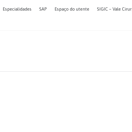
Especialidades
SAP
Espaço do utente
SIGIC – Vale Cirur
o nosso serviço mantemos e restauramos o m
xima ao longo da vida. O movimento e a funç
velhecimento, doenças, distúrbios, cond
vimento funcional é central para o que signifi