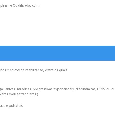
linar e Qualificada, com:
os médicos de reabilitação, entre os quais
galvânicas, farádicas, progressivas/exponênciais, diadinâmicas,TENS ou o
olares e/ou tetrapolares )
uas e pulsáteis