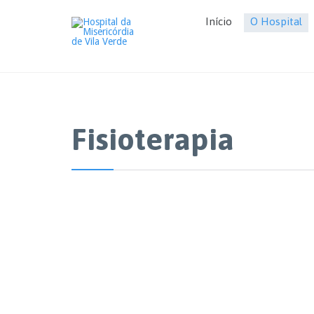
Início
O Hospital
Fisioterapia
“N
má
en
mo